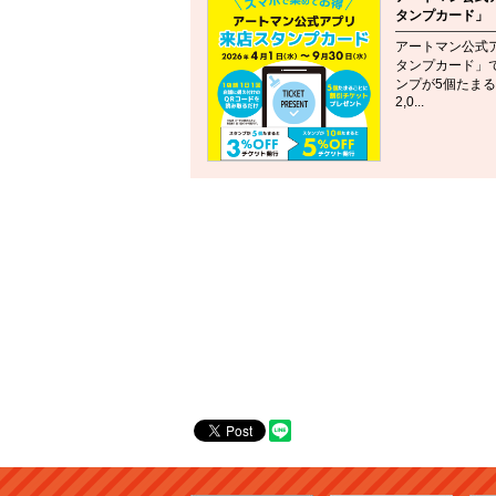
タンプカード」
アートマン公式
タンプカード」
ンプが5個たま
2,0...