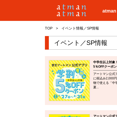
atman
TOP
>
イベント情報／SP情報
イベント／SP情報
中学生以上対象
5％OFFクーポ
アートマン公式
に税込み2,00
物で使える「中
夏...
アートマン公式