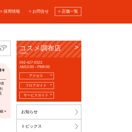
> 採用情報
> お問合せ
> 店舗一覧
SP
コスメ調布店
Chofu
042-427-0322
AM10:00～PM9:00
倍キ
アクセス
3倍
フロアガイド
お
王
サービスガイド
細 >
お知らせ
トピックス