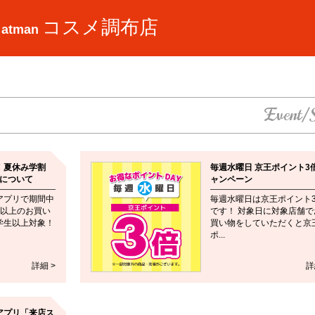
コスメ調布店
 atman
Event/
！夏休み学割
毎週水曜日 京王ポイント3
ンについて
ャンペーン
アプリで期間中
毎週水曜日は京王ポイント
0円以上のお買い
です！ 対象日に対象店舗で
学生以上対象！
買い物をしていただくと京
ポ...
詳細 >
詳
アプリ「来店ス