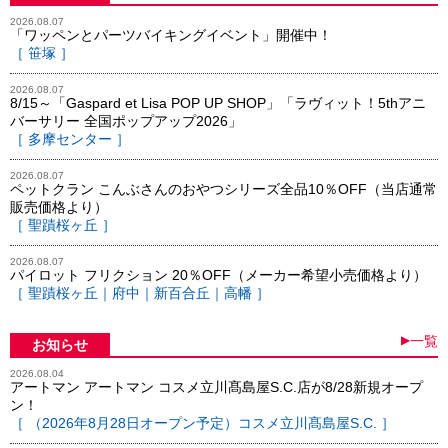
2026.08.07
「ワッペンとパーツバイキングイベント」開催中！
［ 笹塚 ］
2026.08.07
8/15～「Gaspard et Lisa POP UP SHOP」「ラヴィット！5thアニ
バーサリー 全国ポップアップ2026」
［ 多摩センター ］
2026.08.07
ペットクラン こんぶさんのおやつシリーズ全品10％OFF（当店通常
販売価格より）
［ 聖蹟桜ヶ丘 ］
2026.08.07
パイロット フリクション 20％OFF（メーカー希望小売価格より）
［ 聖蹟桜ヶ丘｜府中｜新百合丘｜高幡 ］
▶
一覧
お知らせ
2026.08.04
アートマン アートマン コスメ立川髙島屋S.C.店が8/28新規オープ
ン！
［ （2026年8月28日オープン予定）コスメ立川髙島屋S.C. ］