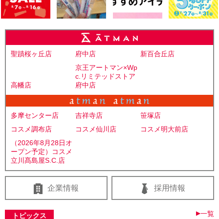
聖蹟桜ヶ丘店
府中店
新百合丘店
京王アートマン×Wp
c.リミテッドストア
高幡店
府中店
多摩センター店
吉祥寺店
笹塚店
コスメ調布店
コスメ仙川店
コスメ明大前店
（2026年8月28日オ
ープン予定）コスメ
立川髙島屋S.C.店
企業情報
採用情報
▶
一覧
トピックス