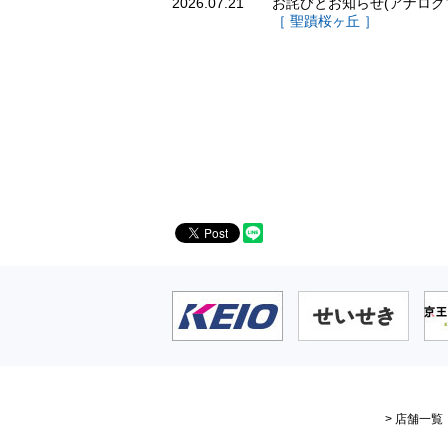
2026.07.21
お詫びとお知らせ(アナロ
［ 聖蹟桜ヶ丘 ］
> 店舗一覧