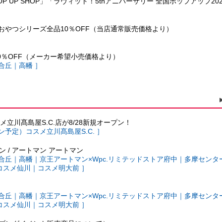
Lisa POP UP SHOP」「ラヴィット！5thアニバーサリー 全国ポップアップ20
おやつシリーズ全品10％OFF（当店通常販売価格より）
20％OFF（メーカー希望小売価格より）
合丘｜高幡 ］
メ立川髙島屋S.C.店が8/28新規オープン！
プン予定）コスメ立川髙島屋S.C. ］
ン / アートマン アートマン
合丘｜高幡｜京王アートマン×Wpc.リミテッドストア府中｜多摩センタ
コスメ仙川｜コスメ明大前 ］
合丘｜高幡｜京王アートマン×Wpc.リミテッドストア府中｜多摩センタ
コスメ仙川｜コスメ明大前 ］