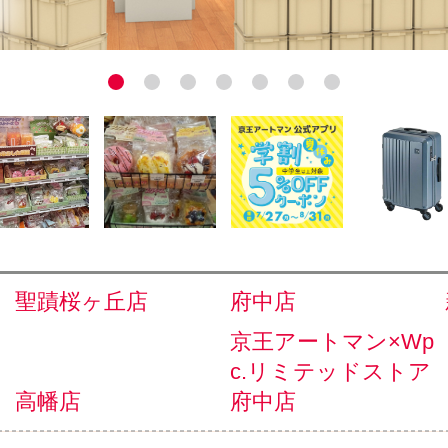
聖蹟桜ヶ丘店
府中店
京王アートマン×Wp
c.リミテッドストア
高幡店
府中店