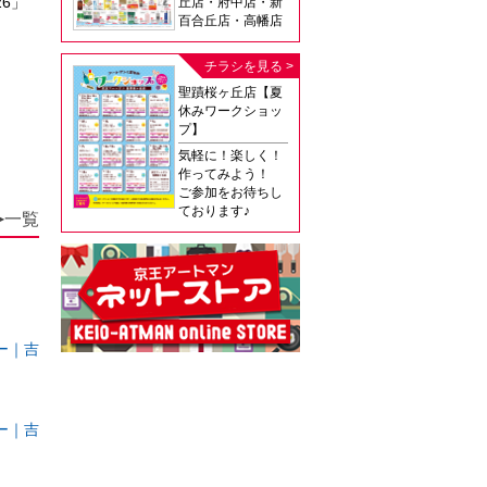
26」
丘店・府中店・新
百合丘店・高幡店
チラシを見る >
聖蹟桜ヶ丘店【夏
休みワークショッ
プ】
気軽に！楽しく！
作ってみよう！
ご参加をお待ちし
ております♪
一覧
▶
ー｜吉
ー｜吉