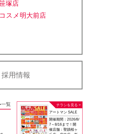
笹塚店
コスメ明大前店
採用情報
一覧
▶
チラシを見る >
アートマン SALE
開催期間：2026/8/
7～8/16まで！開
催店舗：聖蹟桜ヶ