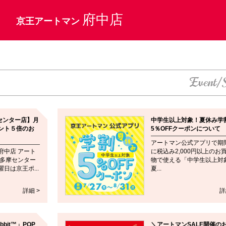
府中店
京王アートマン
Event/
センター店】月
中学生以上対象！夏休み学
ント５倍のお
5％OFFクーポンについて
アートマン公式アプリで期
府中店 アート
に税込み2,000円以上のお
 多摩センター
物で使える「中学生以上対
日は京王ポ...
夏...
詳細 >
詳
abbit™」POP
＼アートマンSALE開催の