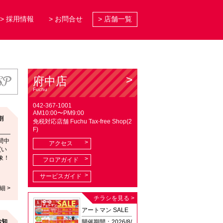
> 採用情報
> お問合せ
> 店舗一覧
SP
府中店
Fuchu
042-367-1001
AM10:00〜PM9:00
割
免税対応店舗 Fuchu Tax-free Shop(2
F)
間中
アクセス
買い
象！
フロアガイド
サービスガイド
細 >
チラシを見る >
アートマン SALE
お知
開催期間：2026/8/