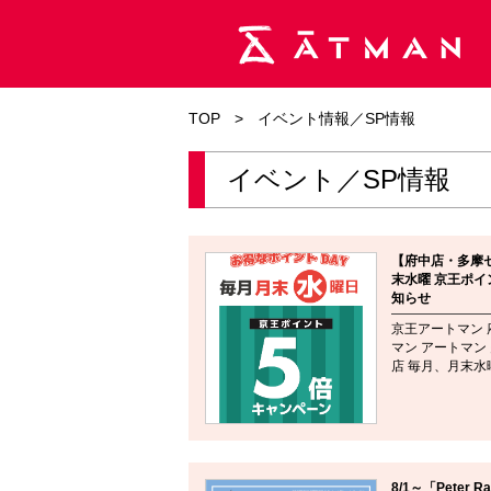
TOP
>
イベント情報／SP情報
イベント／SP情報
【府中店・多摩
末水曜 京王ポイ
知らせ
京王アートマン 
マン アートマン
店 毎月、月末水曜
8/1～「Peter R