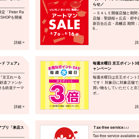
らせ／
「Peter Ra
～ＳＡＬＥ開催店舗と期間
P SHOPを開催
店舗：聖蹟桜ヶ丘店・府中
新百合丘店・高幡店 期間：2
6...
詳細 >
詳
ド フェア』
毎週水曜日 京王ポイント3
ャンペーン
『京王れーる
毎週水曜日は京王ポイント
 鉄道ファンか
です！ 対象日に対象店舗で
ける鉄道テーマ
買い物をしていただくと京
ポ...
詳細 >
詳
アプリ「来店ス
Ｔax-free service♪♪♪
Tax-free service available at