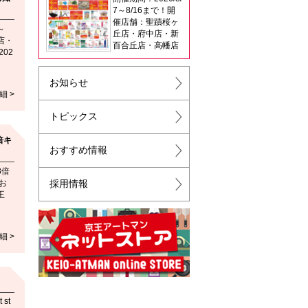
7～8/16まで！開
催店舗：聖蹟桜ヶ
～
丘店・府中店・新
店・
百合丘店・高幡店
02
お知らせ
細 >
トピックス
倍キ
おすすめ情報
3倍
お
採用情報
王
細 >
 st