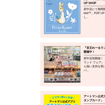
UP SHOP
府中店にて期間限定
bbit™」POP U
し...
『京王れーるラン
開催中！
府中店初開催！ 
ランド フェア』
ら熱い支持を受
パ...
アートマン公式
タンプカード」