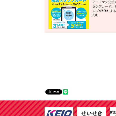
アートマン公式
タンプカード」
ンプが5個たま
2,0...