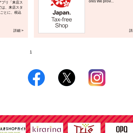
ores We provi...
アプリ「来店ス
では、来店スタ
るごとに、税込
詳細 >
詳
1