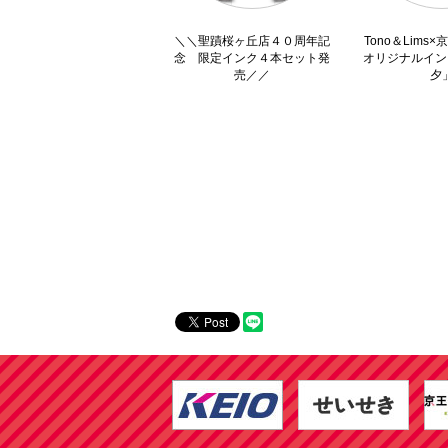
＼＼聖蹟桜ヶ丘店４０周年記
Tono＆Lims
念 限定インク４本セット発
オリジナルイン
売／／
夕