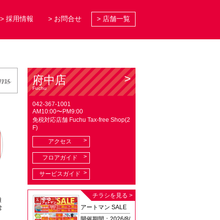
> 採用情報
> お問合せ
> 店舗一覧
ems
府中店
Fuchu
042-367-1001
AM10:00〜PM9:00
免税対応店舗 Fuchu Tax-free Shop(2
F)
アクセス
フロアガイド
サービスガイド
チラシを見る >
雑
アートマン SALE
常
開催期間：2026/8/