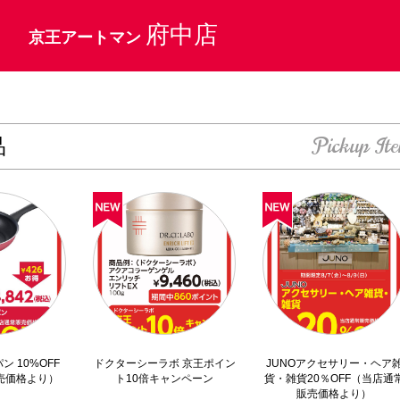
府中店
京王アートマン
Pickup It
品
パン 10%OFF
ドクターシーラボ 京王ポイン
JUNOアクセサリー・ヘア
売価格より）
ト10倍キャンペーン
貨・雑貨20％OFF（当店通
販売価格より）