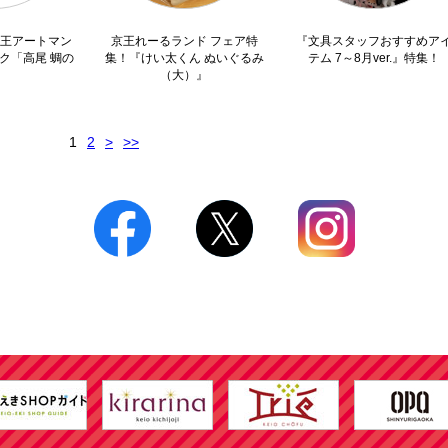
×京王アートマン
京王れーるランド フェア特
『文具スタッフおすすめア
ク「高尾 蜩の
集！『けい太くん ぬいぐるみ
テム 7～8月ver.』特集！
」
（大）』
1
2
>
>>