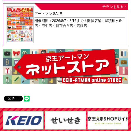
チラシを見る >
アートマン SALE
開催期間：2026/8/7～8/16まで！開催店舗：聖蹟桜ヶ丘
店・府中店・新百合丘店・高幡店