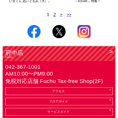
い太くん ぬいぐるみ（大）』
～8月ver.』特集！
1
2
>
>>
府中店
Fuchu
042-367-1001
AM10:00〜PM9:00
免税対応店舗 Fuchu Tax-free Shop(2F)
アクセス
フロアガイド
サービスガイド