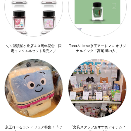
＼＼聖蹟桜ヶ丘店４０周年記念 限
Tono＆Lims×京王アートマン オリジ
定インク４本セット発売／／
ナルインク「高尾 蜩の夕」
京王れーるランド フェア特集！『け
『文具スタッフおすすめアイテム 7