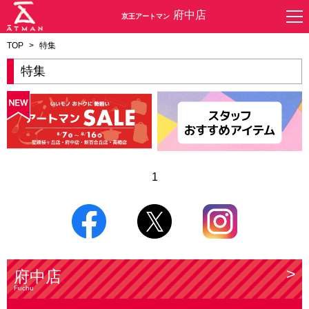
府中店
京王アートマン
TOP
>
特集
特集
1
府中店
Fuchu