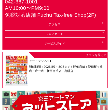
042-367-1001
AM10:00〜PM9:00
免税対応店舗 Fuchu Tax-free Shop(2F)
アクセス
フロアガイド
サービスガイド
チラシを見る >
アートマン SALE
開催期間：2026/8/7～8/16まで！開催店舗：聖蹟桜ヶ丘
店・府中店・新百合丘店・高幡店