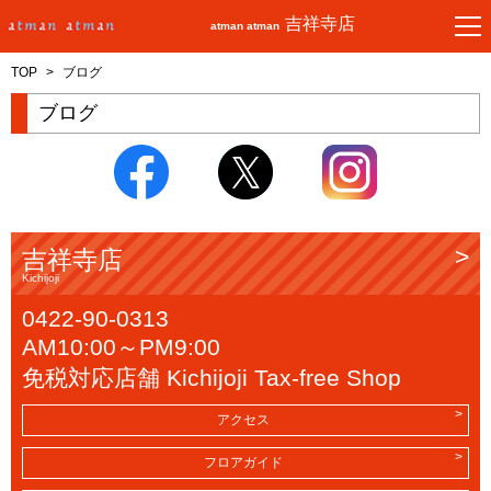
吉祥寺店
atman atman
TOP
>
ブログ
ブログ
吉祥寺店
Kichijoji
0422-90-0313
AM10:00～PM9:00
免税対応店舗 Kichijoji Tax-free Shop
アクセス
フロアガイド