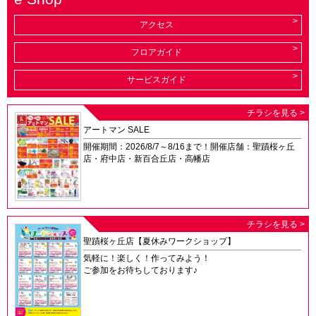
アクセス
フロアガイド
サービスガイド
チラシを見る >
アートマン SALE
開催期間：2026/8/7～8/16まで！開催店舗：聖蹟桜ヶ丘
店・府中店・新百合丘店・高幡店
チラシを見る >
聖蹟桜ヶ丘店【夏休みワークショップ】
気軽に！楽しく！作ってみよう！
ご参加をお待ちしております♪