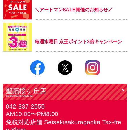
＼アートマンSALE開催のお知らせ／
毎週水曜日 京王ポイント3倍キャンペーン
聖蹟桜ヶ丘店
Seisekisakuragaoka
042-337-2555
AM10:00〜PM8:00
免税対応店舗 Seisekisakuragaoka Tax-fre
e Shop