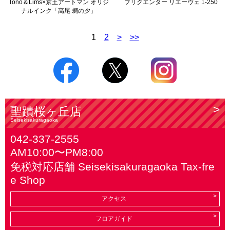
Tono＆Lims×京王アートマン オリジ
フリクエンター リエーヴェ 1-250
ナルインク「高尾 蜩の夕」
1
2
>
>>
聖蹟桜ヶ丘店
Seisekisakuragaoka
042-337-2555
AM10:00〜PM8:00
免税対応店舗 Seisekisakuragaoka Tax-fre
e Shop
アクセス
フロアガイド