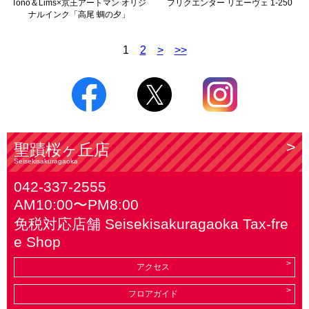
Tono＆Lims×京王アートマン オリジ
フリクエンター リエーヴェ 1-250
ナルインク「高尾 蜩の夕」
1
2
>
>>
聖蹟桜ヶ丘店
Seisekisakuragaoka
042-337-2555
AM10:00〜PM8:00
免税対応店舗 Seisekisakuragaoka Tax-fre
e Shop
アクセス
フロアガイド