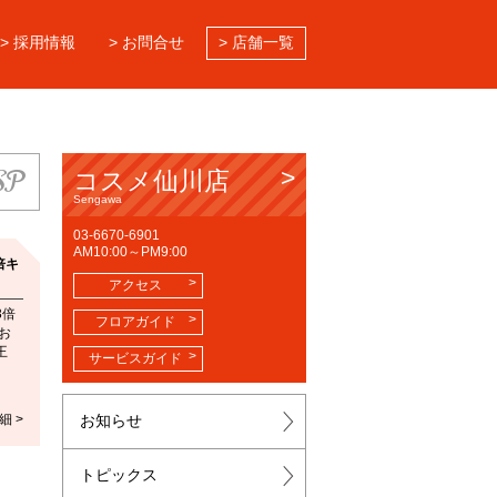
> 採用情報
> お問合せ
> 店舗一覧
SP
コスメ仙川店
Sengawa
03-6670-6901
AM10:00～PM9:00
倍キ
アクセス
3倍
フロアガイド
お
王
サービスガイド
細 >
お知らせ
トピックス