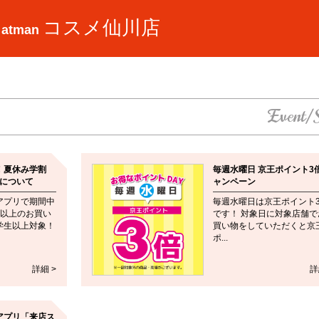
コスメ仙川店
 atman
Event/
！夏休み学割
毎週水曜日 京王ポイント3
ンについて
ャンペーン
アプリで期間中
毎週水曜日は京王ポイント
0円以上のお買い
です！ 対象日に対象店舗で
学生以上対象！
買い物をしていただくと京
ポ...
詳細 >
詳
アプリ「来店ス