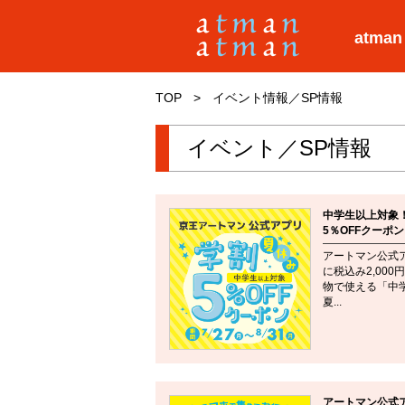
atman
TOP
>
イベント情報／SP情報
イベント／SP情報
中学生以上対象
5％OFFクーポ
アートマン公式
に税込み2,00
物で使える「中
夏...
アートマン公式