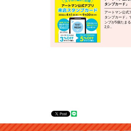
タンプカード」
アートマン公式
タンプカード」
ンプが5個たま
2,0...