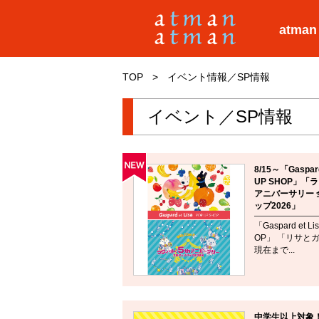
atman
TOP
>
イベント情報／SP情報
イベント／SP情報
8/15～「Gaspard
UP SHOP」「
アニバーサリー 
ップ2026」
「Gaspard et Li
OP」 「リサと
現在まで...
中学生以上対象