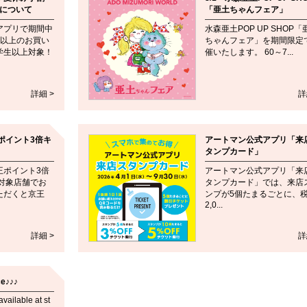
ンについて
「亜土ちゃんフェア」
アプリで期間中
水森亜土POP UP SHOP「
0円以上のお買い
ちゃんフェア」を期間限定
学生以上対象！
催いたします。 60～7...
詳細 >
詳
ポイント3倍キ
アートマン公式アプリ「来
タンプカード」
王ポイント3倍
アートマン公式アプリ「来
対象店舗でお
タンプカード」では、来店
ただくと京王
ンプが5個たまるごとに、
2,0...
詳細 >
詳
ce♪♪♪
available at st