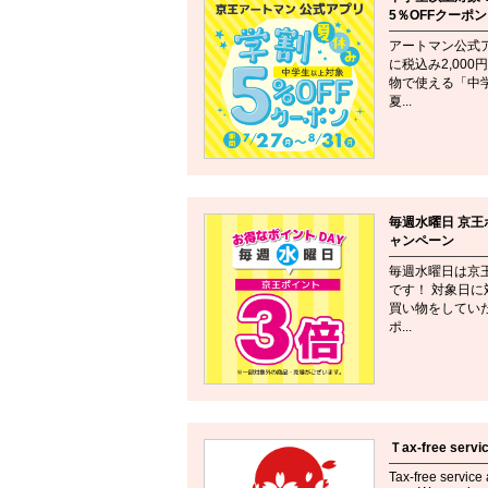
5％OFFクーポ
アートマン公式
に税込み2,00
物で使える「中
夏...
毎週水曜日 京王
ャンペーン
毎週水曜日は京
です！ 対象日に
買い物をしてい
ポ...
Ｔax-free servi
Tax-free service 