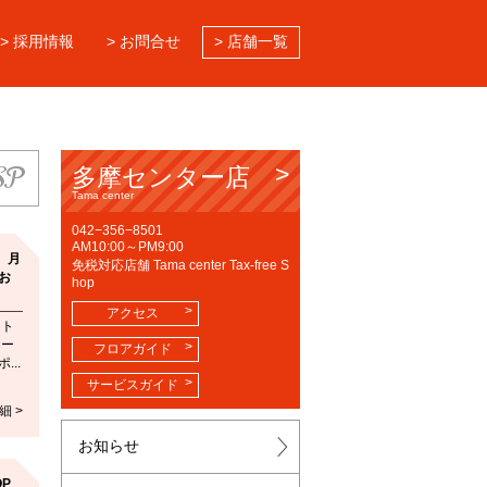
> 採用情報
> お問合せ
> 店舗一覧
SP
多摩センター店
Tama center
042−356−8501
AM10:00～PM9:00
】月
免税対応店舗 Tama center Tax-free S
お
hop
アクセス
ート
ター
フロアガイド
..
サービスガイド
細 >
お知らせ
OP