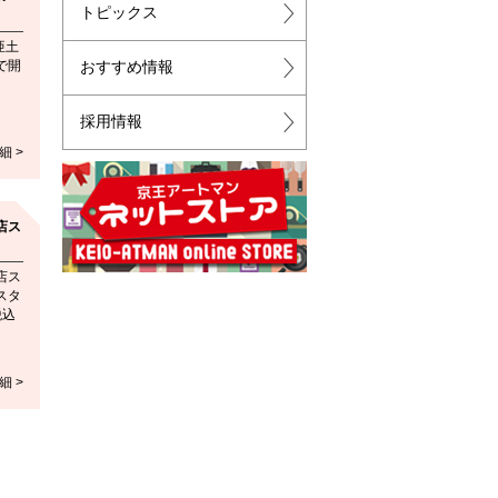
トピックス
亜土
で開
おすすめ情報
採用情報
細 >
店ス
店ス
スタ
税込
細 >