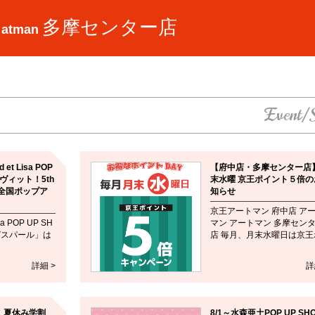
多摩センター店
 atman
Event/
 et Lisa POP
【府中店・多摩センター店
ラヴィット！5th
末水曜 京王ポイント５倍の
全国ポップア
知らせ
京王アートマン 府中店 ア
sa POP UP SH
マン アートマン 多摩セン
ガスパール」は
店 毎月、月末水曜日は京王ポ.
詳細 >
詳
！夏休み学割
8/1～水森亜土POP UP SH