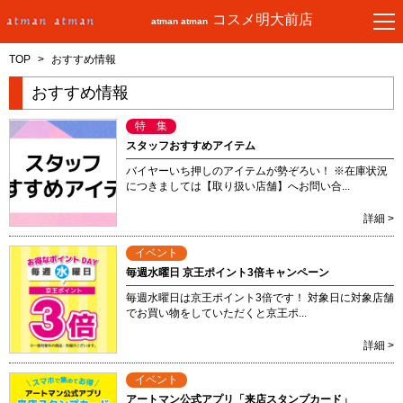
コスメ明大前店
atman atman
TOP
>
おすすめ情報
おすすめ情報
特 集
スタッフおすすめアイテム
バイヤーいち押しのアイテムが勢ぞろい！ ※在庫状況
につきましては【取り扱い店舗】へお問い合...
詳細 >
イベント
毎週水曜日 京王ポイント3倍キャンペーン
毎週水曜日は京王ポイント3倍です！ 対象日に対象店舗
でお買い物をしていただくと京王ポ...
詳細 >
イベント
アートマン公式アプリ「来店スタンプカード」