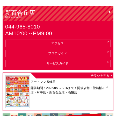
新百合丘店
Shinyurigaoka
044-965-8010
AM10:00～PM9:00
アクセス
フロアガイド
サービスガイド
チラシを見る >
アートマン SALE
開催期間：2026/8/7～8/16まで！開催店舗：聖蹟桜ヶ丘
店・府中店・新百合丘店・高幡店