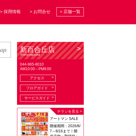
> 採用情報
> お問合せ
> 店舗一覧
map
新百合丘店
Shinyurigaoka
044-965-8010
AM10:00～PM9:00
アクセス
フロアガイド
サービスガイド
チラシを見る >
アートマン SALE
開催期間：2026/8/
7～8/16まで！開