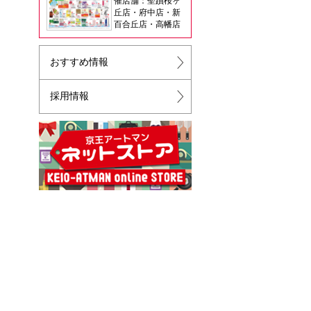
催店舗：聖蹟桜ヶ
丘店・府中店・新
百合丘店・高幡店
おすすめ情報
採用情報