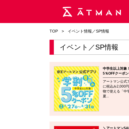
TOP
>
イベント情報／SP情報
イベント／SP情報
中学生以上対象
5％OFFクーポ
アートマン公式
に税込み2,00
物で使える「中
夏...
＼アートマンSA