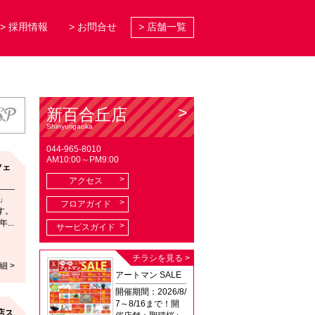
> 採用情報
> お問合せ
> 店舗一覧
SP
新百合丘店
Shinyurigaoka
044-965-8010
AM10:00～PM9:00
フェ
アクセス
」
フロアガイド
す。
...
サービスガイド
チラシを見る >
細 >
アートマン SALE
開催期間：2026/8/
7～8/16まで！開
店ス