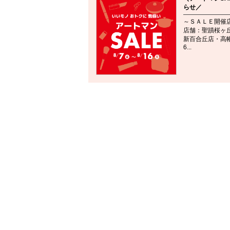
らせ／
～ＳＡＬＥ開催
店舗：聖蹟桜ヶ
新百合丘店・高幡
6...