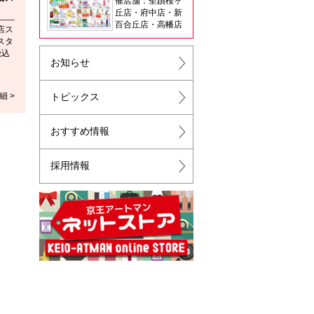
催店舗：聖蹟桜ヶ
丘店・府中店・新
百合丘店・高幡店
店ス
スタ
税込
お知らせ
細 >
トピックス
おすすめ情報
採用情報