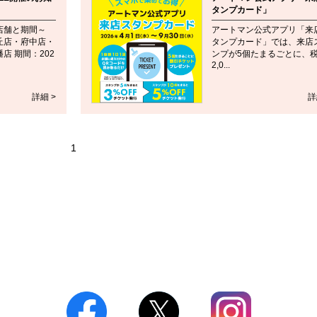
タンプカード」
店舗と期間～
アートマン公式アプリ「来
丘店・府中店・
タンプカード」では、来店
店 期間：202
ンプが5個たまるごとに、
2,0...
詳細 >
詳
1