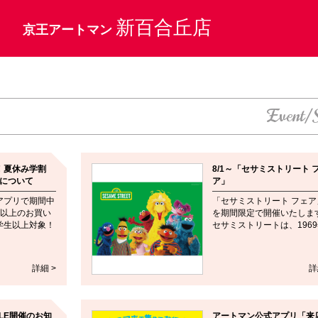
新百合丘店
京王アートマン
Event/
！夏休み学割
8/1～「セサミストリート 
ンについて
ア」
アプリで期間中
「セサミストリート フェア
0円以上のお買い
を期間限定で開催いたしま
学生以上対象！
セサミストリートは、1969年
詳細 >
詳
LE開催のお知
アートマン公式アプリ「来