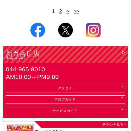
1
2
>
>>
新百合丘店
Shinyurigaoka
044-965-8010
AM10:00～PM9:00
アクセス
フロアガイド
サービスガイド
チラシを見る >