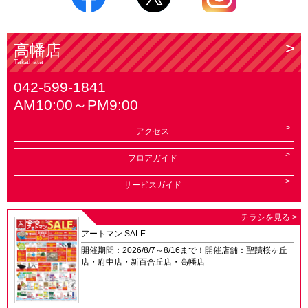
高幡店
Takahata
042-599-1841
AM10:00～PM9:00
アクセス
フロアガイド
サービスガイド
チラシを見る >
アートマン SALE
開催期間：2026/8/7～8/16まで！開催店舗：聖蹟桜ヶ丘
店・府中店・新百合丘店・高幡店