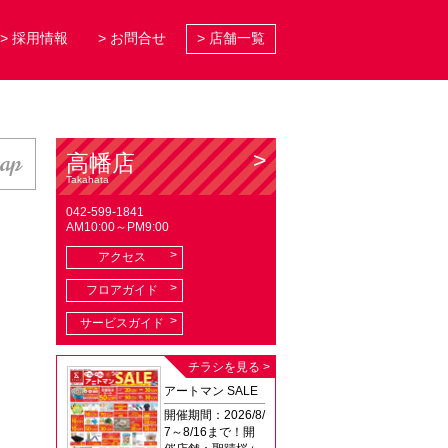
> 採用情報
> お問合せ
> 店舗一覧
map
高幡店
Takahata
042-599-1841
AM10:00～PM9:00
アクセス
フロアガイド
サービスガイド
チラシを見る >
アートマン SALE
開催期間：2026/8/
7～8/16まで！開