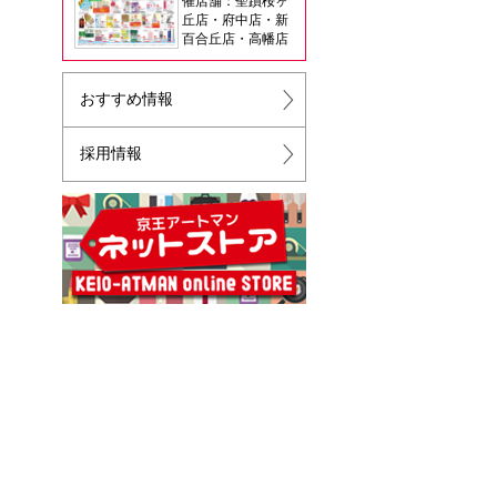
催店舗：聖蹟桜ヶ
丘店・府中店・新
百合丘店・高幡店
おすすめ情報
採用情報